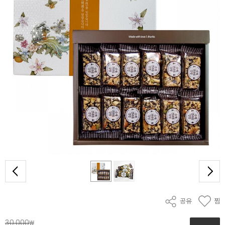
공유
찜
30,000
₩