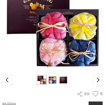
공유
찜
85,000
₩