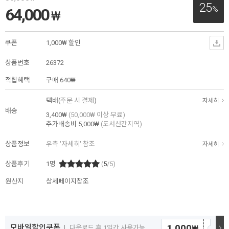
25
%
64,000
₩
쿠폰
1,000₩ 할인
상품번호
26372
적립혜택
구매
640₩
택배(
주문 시 결제
)
자세히
배송
3,400₩
(50,000₩ 이상 무료)
추가배송비
5,000₩
(도서산간지역)
상품정보
우측 '자세히' 참조
자세히
상품후기
1
명
(
5
/5)
원산지
상세페이지참조
1,000
모바일할인쿠폰
₩
다운로드 후 1일간 사용가능