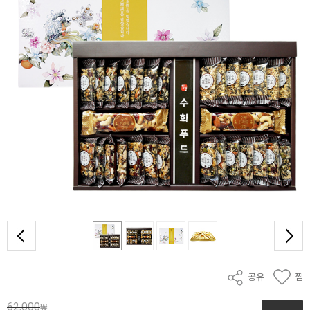
공유
찜
62,000
₩