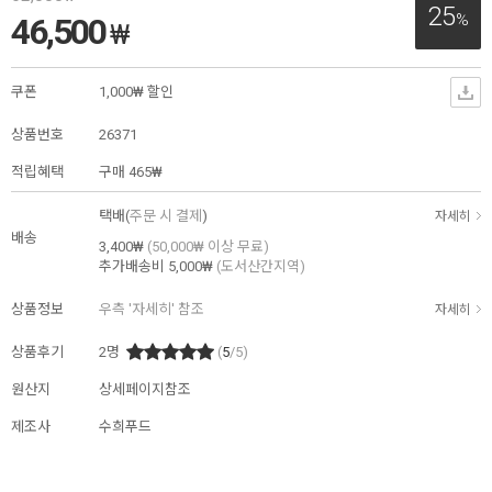
25
%
46,500
₩
쿠폰
1,000₩ 할인
상품번호
26371
적립혜택
구매
465₩
택배(
주문 시 결제
)
자세히
배송
3,400₩
(50,000₩ 이상 무료)
추가배송비
5,000₩
(도서산간지역)
상품정보
우측 '자세히' 참조
자세히
상품후기
2
명
(
5
/5)
원산지
상세페이지참조
제조사
수희푸드