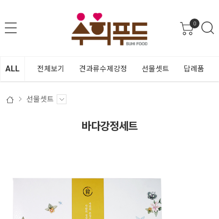
0
ALL
전체보기
견과류수제강정
선물셋트
답례품
선물셋트
바다강정세트